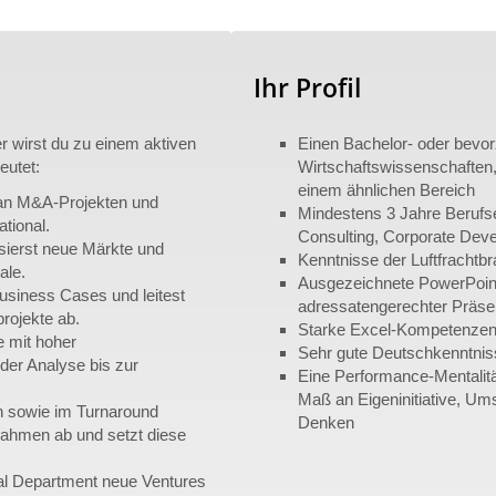
Ihr Profil
 wirst du zu einem aktiven
Einen Bachelor- oder bevo
eutet:
Wirtschaftswissenschaften, 
einem ähnlichen Bereich
 an M&A-Projekten und
Mindestens 3 Jahre Berufs
ational.
Consulting, Corporate Dev
sierst neue Märkte und
Kenntnisse der Luftfrachtbr
ale.
Ausgezeichnete PowerPoint
Business Cases und leitest
adressatengerechter Präse
rojekte ab.
Starke Excel-Kompetenze
e mit hoher
Sehr gute Deutschkenntniss
der Analyse bis zur
Eine Performance-Mentalitä
Maß an Eigeninitiative, U
en sowie im Turnaround
Denken
ahmen ab und setzt diese
l Department neue Ventures