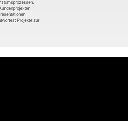
achstumsprozessen.
Kundenprojekten
räsentationen.
twortest Projekte zur