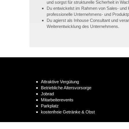
und sorgst für strukturelle Sicherheit in W
Du entwickelst im Rahmen von Sales- und 
professionelle Unternehmens- und Produktp
Du agierst als Inhouse Consultant und veran
Weiterentwicklung des Unternehmens.
Wir bieten
Attraktive Vergütung
Betriebliche Altersvorsorge
Jobrad
Mitarbeiterevents
Parkplatz
kostenfreie Getränke & Obst